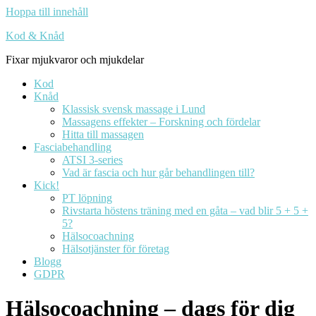
Hoppa till innehåll
Kod & Knåd
Fixar mjukvaror och mjukdelar
Kod
Knåd
Klassisk svensk massage i Lund
Massagens effekter – Forskning och fördelar
Hitta till massagen
Fasciabehandling
ATSI 3-series
Vad är fascia och hur går behandlingen till?
Kick!
PT löpning
Rivstarta höstens träning med en gåta – vad blir 5 + 5 +
5?
Hälsocoachning
Hälsotjänster för företag
Blogg
GDPR
Hälsocoachning – dags för dig