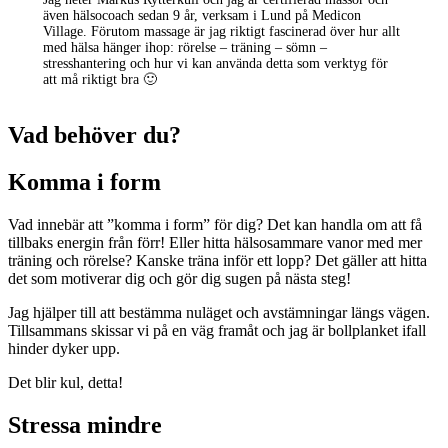
även hälsocoach sedan 9 år, verksam i Lund på Medicon
Village. Förutom massage är jag riktigt fascinerad över hur allt
med hälsa hänger ihop: rörelse – träning – sömn –
stresshantering och hur vi kan använda detta som verktyg för
att må riktigt bra 🙂
Vad behöver du?
Komma i form
Vad innebär att ”komma i form” för dig? Det kan handla om att få
tillbaks energin från förr! Eller hitta hälsosammare vanor med mer
träning och rörelse? Kanske träna inför ett lopp? Det gäller att hitta
det som motiverar dig och gör dig sugen på nästa steg!
Jag hjälper till att bestämma nuläget och avstämningar längs vägen.
Tillsammans skissar vi på en väg framåt och jag är bollplanket ifall
hinder dyker upp.
Det blir kul, detta!
Stressa mindre