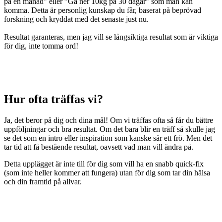
på en månad” eller ”Gå ner 10kg på 30 dagar” som man kan
komma. Detta är personlig kunskap du får, baserat på beprövad
forskning och kryddat med det senaste just nu.
Resultat garanteras, men jag vill se långsiktiga resultat som är viktiga
för dig, inte tomma ord!
Hur ofta träffas vi?
Ja, det beror på dig och dina mål! Om vi träffas ofta så får du bättre
uppföljningar och bra resultat. Om det bara blir en träff så skulle jag
se det som en intro eller inspiration som kanske sår ett frö. Men det
tar tid att få bestående resultat, oavsett vad man vill ändra på.
Detta upplägget är inte till för dig som vill ha en snabb quick-fix
(som inte heller kommer att fungera) utan för dig som tar din hälsa
och din framtid på allvar.