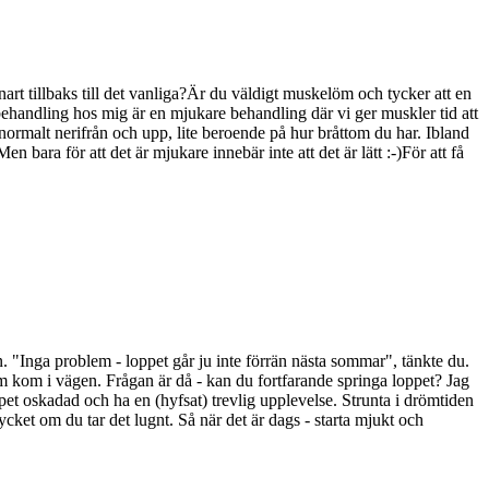
snart tillbaks till det vanliga?Är du väldigt muskelöm och tycker att en
ehandling hos mig är en mjukare behandling där vi ger muskler tid att
normalt nerifrån och upp, lite beroende på hur bråttom du har. Ibland
bara för att det är mjukare innebär inte att det är lätt :-)För att få
dern. "Inga problem - loppet går ju inte förrän nästa sommar", tänkte du.
om kom i vägen. Frågan är då - kan du fortfarande springa loppet? Jag
ppet oskadad och ha en (hyfsat) trevlig upplevelse. Strunta i drömtiden
cket om du tar det lugnt. Så när det är dags - starta mjukt och