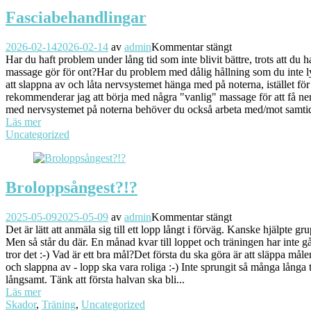
Fasciabehandlingar
2026-02-14
2026-02-14
av
admin
Kommentar stängt
Har du haft problem under lång tid som inte blivit bättre, trots att du 
massage gör för ont?Har du problem med dålig hållning som du inte ly
att slappna av och låta nervsystemet hänga med på noterna, istället fö
rekommenderar jag att börja med några "vanlig" massage för att få ner mu
med nervsystemet på noterna behöver du också arbeta med/mot samtid
Läs mer
Uncategorized
Broloppsångest?!?
2025-05-09
2025-05-09
av
admin
Kommentar stängt
Det är lätt att anmäla sig till ett lopp långt i förväg. Kanske hjälpte g
Men så står du där. En månad kvar till loppet och träningen har inte 
tror det :-) Vad är ett bra mål?Det första du ska göra är att släppa må
och slappna av - lopp ska vara roliga :-) Inte sprungit så många långa
långsamt. Tänk att första halvan ska bli...
Läs mer
Skador
,
Träning
,
Uncategorized