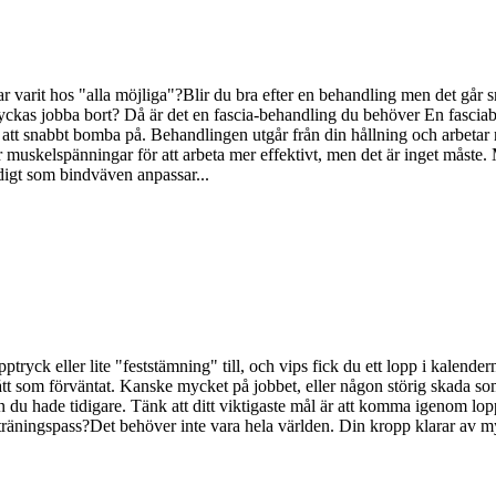
har varit hos "alla möjliga"?Blir du bra efter en behandling men det går 
ckas jobba bort? Då är det en fascia-behandling du behöver En fasciab
r att snabbt bomba på. Behandlingen utgår från din hållning och arbetar 
skelspänningar för att arbeta mer effektivt, men det är inget måste. Men 
igt som bindväven anpassar...
rupptryck eller lite "feststämning" till, och vips fick du ett lopp i kalen
gått som förväntat. Kanske mycket på jobbet, eller någon störig skada s
len du hade tidigare. Tänk att ditt viktigaste mål är att komma igenom lo
 träningspass?Det behöver inte vara hela världen. Din kropp klarar av my