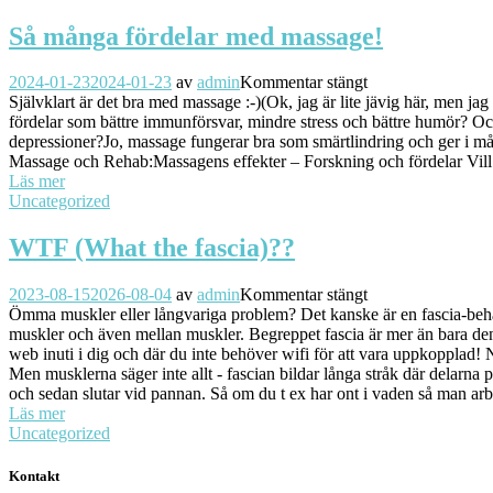
Så många fördelar med massage!
2024-01-23
2024-01-23
av
admin
Kommentar stängt
Självklart är det bra med massage :-)(Ok, jag är lite jävig här, men 
fördelar som bättre immunförsvar, mindre stress och bättre humör? O
depressioner?Jo, massage fungerar bra som smärtlindring och ger i mån
Massage och Rehab:Massagens effekter – Forskning och fördelar Vill du
Läs mer
Uncategorized
WTF (What the fascia)??
2023-08-15
2026-08-04
av
admin
Kommentar stängt
Ömma muskler eller långvariga problem? Det kanske är en fascia-behand
muskler och även mellan muskler. Begreppet fascia är mer än bara de
web inuti i dig och där du inte behöver wifi för att vara uppkopplad!
Men musklerna säger inte allt - fascian bildar långa stråk där delarn
och sedan slutar vid pannan. Så om du t ex har ont i vaden så man arbe
Läs mer
Uncategorized
Kontakt