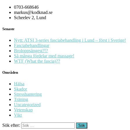
0703-668646
markus@kodknad.se
Scheelev 2, Lund
Senaste
Nytt: ATSI 3-series fasciabehandling i Lund – först i Sverige!
Fasciabehandlingar
Broloppsångest?!?
Så många fördelar med massage!
WTF (What the fascia)??
Områden
Hälsa
Skador
Stresshantering
Träning
Uncategorized
Vetenskap
Vikt
Sök efter: