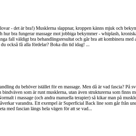
jag lovar - det är bra!) Musklerna slappnar, kroppen känns mjuk och be
ch hur bra fungerar massage mot jobbiga bekymmer - whiplash, kroniska
ga fall väldigt bra behandlingsresultat och går bra att kombinera med a
 också få alla fördelar? Boka din tid idag! ...
ling du behöver istället för en massage. Men då är vad fascia? På sven
n bindväven som är runt musklerna, utan även strukturerna som finns m
 Normalt i massage (och andra manuella terapier) så kikar man på muskle
a påverkar varandra. Ett exempel är Superficial Back line som går från 
ta med fascian längs hela vägen för att se vad...