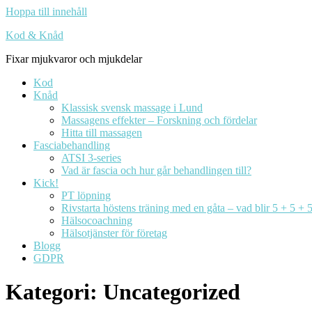
Hoppa till innehåll
Kod & Knåd
Fixar mjukvaror och mjukdelar
Kod
Knåd
Klassisk svensk massage i Lund
Massagens effekter – Forskning och fördelar
Hitta till massagen
Fasciabehandling
ATSI 3-series
Vad är fascia och hur går behandlingen till?
Kick!
PT löpning
Rivstarta höstens träning med en gåta – vad blir 5 + 5 + 
Hälsocoachning
Hälsotjänster för företag
Blogg
GDPR
Kategori:
Uncategorized