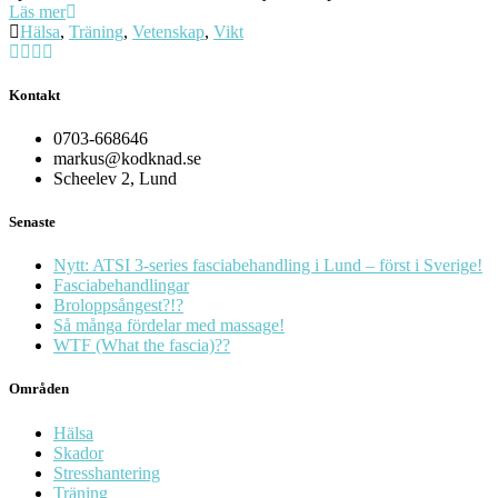
Läs mer
Hälsa
,
Träning
,
Vetenskap
,
Vikt
Kontakt
0703-668646
markus@kodknad.se
Scheelev 2, Lund
Senaste
Nytt: ATSI 3-series fasciabehandling i Lund – först i Sverige!
Fasciabehandlingar
Broloppsångest?!?
Så många fördelar med massage!
WTF (What the fascia)??
Områden
Hälsa
Skador
Stresshantering
Träning