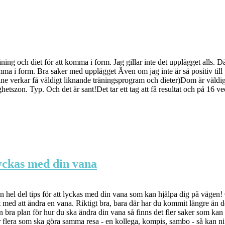
ing och diet för att komma i form. Jag gillar inte det upplägget alls. Dä
 komma i form. Bra saker med upplägget Även om jag inte är så positiv t
ine verkar få väldigt liknande träningsprogram och dieter)Dom är väldigt
tszon. Typ. Och det är sant!Det tar ett tag att få resultat och på 16 v
lyckas med din vana
 en hel del tips för att lyckas med din vana som kan hjälpa dig på vägen!
t med att ändra en vana. Riktigt bra, bara där har du kommit längre än
en bra plan för hur du ska ändra din vana så finns det fler saker som ka
är flera som ska göra samma resa - en kollega, kompis, sambo - så kan ni f