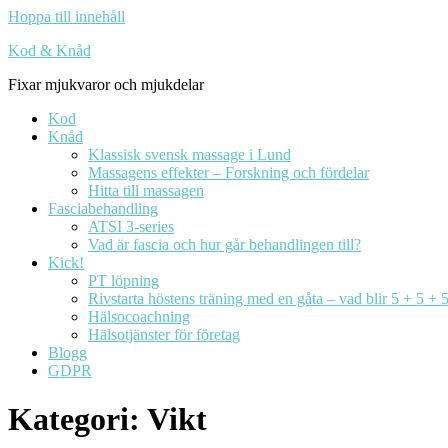
Hoppa till innehåll
Kod & Knåd
Fixar mjukvaror och mjukdelar
Kod
Knåd
Klassisk svensk massage i Lund
Massagens effekter – Forskning och fördelar
Hitta till massagen
Fasciabehandling
ATSI 3-series
Vad är fascia och hur går behandlingen till?
Kick!
PT löpning
Rivstarta höstens träning med en gåta – vad blir 5 + 5 + 
Hälsocoachning
Hälsotjänster för företag
Blogg
GDPR
Kategori:
Vikt