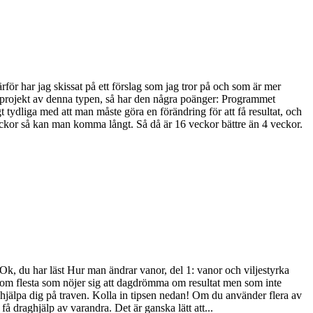
rför har jag skissat på ett förslag som jag tror på och som är mer
ill projekt av denna typen, så har den några poänger: Programmet
 tydliga med att man måste göra en förändring för att få resultat, och
eckor så kan man komma långt. Så då är 16 veckor bättre än 4 veckor.
 Ok, du har läst Hur man ändrar vanor, del 1: vanor och viljestyrka
 dom flesta som nöjer sig att dagdrömma om resultat men som inte
n hjälpa dig på traven. Kolla in tipsen nedan! Om du använder flera av
å draghjälp av varandra. Det är ganska lätt att...