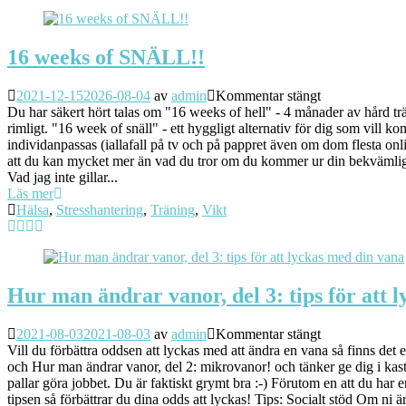
16 weeks of SNÄLL!!
2021-12-15
2026-08-04
av
admin
Kommentar stängt
Du har säkert hört talas om "16 weeks of hell" - 4 månader av hård trän
rimligt. "16 week of snäll" - ett hyggligt alternativ för dig som vill
individanpassas (iallafall på tv och på pappret även om dom flesta onl
att du kan mycket mer än vad du tror om du kommer ur din bekvämlighe
Vad jag inte gillar...
Läs mer
Hälsa
,
Stresshantering
,
Träning
,
Vikt
Hur man ändrar vanor, del 3: tips för att 
2021-08-03
2021-08-03
av
admin
Kommentar stängt
Vill du förbättra oddsen att lyckas med att ändra en vana så finns det
och Hur man ändrar vanor, del 2: mikrovanor! och tänker ge dig i kas
pallar göra jobbet. Du är faktiskt grymt bra :-) Förutom en att du har 
tipsen så förbättrar du dina odds att lyckas! Tips: Socialt stöd Om ni 