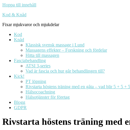
Hoppa till innehåll
Kod & Knåd
Fixar mjukvaror och mjukdelar
Kod
Knåd
Klassisk svensk massage i Lund
Massagens effekter – Forskning och fördelar
Hitta till massagen
Fasciabehandling
ATSI 3-series
Vad är fascia och hur går behandlingen till?
Kick!
PT löpning
Rivstarta höstens träning med en gåta – vad blir 5 + 5 + 
Hälsocoachning
Hälsotjänster för företag
Blogg
GDPR
Rivstarta höstens träning med en