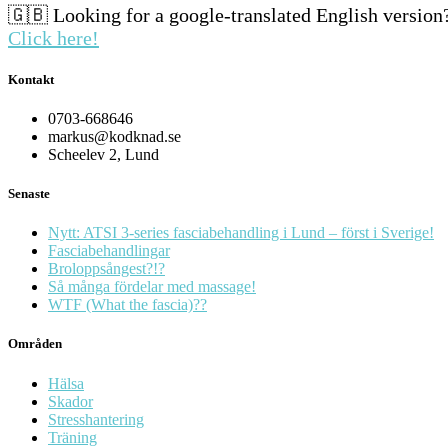
🇬🇧 Looking for a google-translated English version
Click here!
Kontakt
0703-668646
markus@kodknad.se
Scheelev 2, Lund
Senaste
Nytt: ATSI 3-series fasciabehandling i Lund – först i Sverige!
Fasciabehandlingar
Broloppsångest?!?
Så många fördelar med massage!
WTF (What the fascia)??
Områden
Hälsa
Skador
Stresshantering
Träning