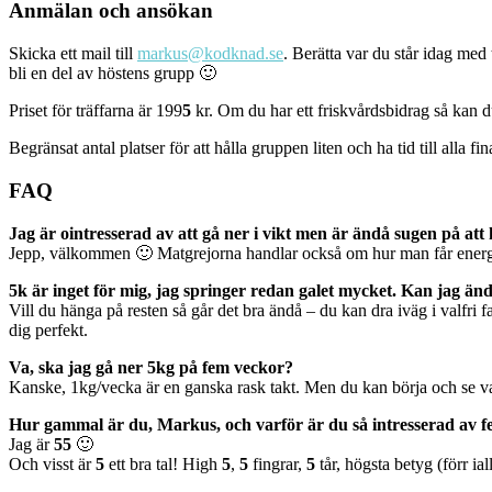
Anmälan och ansökan
Skicka ett mail till
markus@kodknad.se
. Berätta var du står idag med
bli en del av höstens grupp 🙂
Priset för träffarna är 199
5
kr. Om du har ett friskvårdsbidrag så kan 
Begränsat antal platser för att hålla gruppen liten och ha tid till alla fin
FAQ
Jag är ointresserad av att gå ner i vikt men är ändå sugen på 
Jepp, välkommen 🙂 Matgrejorna handlar också om hur man får energi t
5k är inget för mig, jag springer redan galet mycket.
Kan jag än
Vill du hänga på resten så går det bra ändå – du kan dra iväg i valfri
dig perfekt.
Va, ska jag gå ner 5kg på fem veckor?
Kanske, 1kg/vecka är en ganska rask takt. Men du kan börja och se vart
Hur gammal är du, Markus, och varför är du så intresserad av
Jag är
55
🙂
Och visst är
5
ett bra tal! High
5
,
5
fingrar,
5
tår, högsta betyg (förr ia