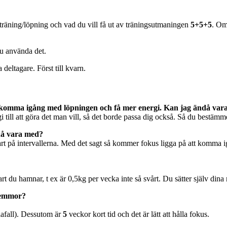
 träning/löpning och vad du vill få ut av träningsutmaningen
5+5+5
. Om
du använda det.
a deltagare. Först till kvarn.
att komma igång med löpningen och få mer energi. Kan jag ändå va
ill att göra det man vill, så det borde passa dig också. Så du bestämm
då vara med?
 fart på intervallerna. Med det sagt så kommer fokus ligga på att komma 
 du hamnar, t ex är 0,5kg per vecka inte så svårt. Du sätter själv dina
 femmor?
llafall). Dessutom är
5
veckor kort tid och det är lätt att hålla fokus.