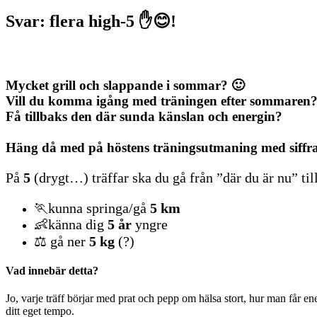
Svar: flera high-5 ✋😊!
Mycket grill och slappande i sommar? 🙂
Vill du komma igång med träningen efter sommaren
Få tillbaks den där sunda känslan och energin?
Häng då med på höstens träningsutmaning med siffra
På
5
(drygt…) träffar ska du gå från ”där du är nu” till
🏃kunna springa/gå
5 km
👶känna dig
5 år
yngre
⚖️ gå ner
5 kg
(?)
Vad innebär detta?
Jo, varje träff börjar med prat och pepp om hälsa stort, hur man får en
ditt eget tempo.