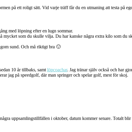
n på ett roligt sätt. Vid varje träff får du en utmaning att testa på egen
igång med löpning efter en lugn sommar.
e så mycket som du skulle vilja. Du har kanske några extra kilo som du sk
lagom sund. Och må riktigt bra 🙂
edan 10 år tillbaks, samt
löpcoachar
. Jag tränar själv också och har gjo
erar jag på speedgolf, där man springer och spelar golf, mest för skoj.
s några uppsamlingstillfällen i oktober, datum kommer senare. Totalt blir d