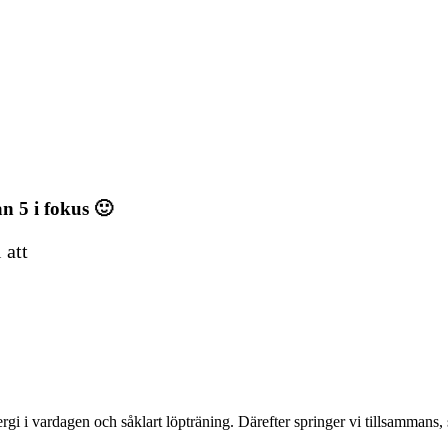
?
n 5 i fokus 🙂
 att
ergi i vardagen och såklart löpträning. Därefter springer vi tillsammans,